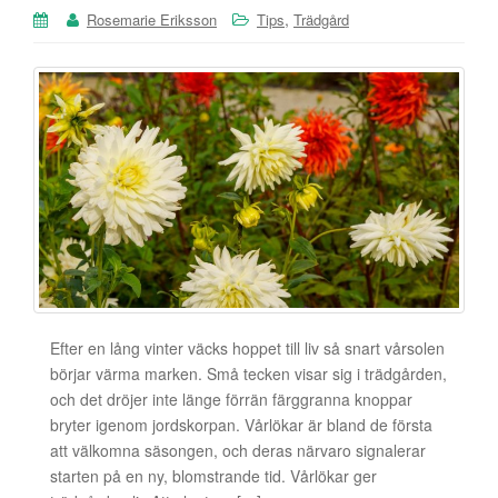
,
Rosemarie Eriksson
Tips
Trädgård
Efter en lång vinter väcks hoppet till liv så snart vårsolen
börjar värma marken. Små tecken visar sig i trädgården,
och det dröjer inte länge förrän färggranna knoppar
bryter igenom jordskorpan. Vårlökar är bland de första
att välkomna säsongen, och deras närvaro signalerar
starten på en ny, blomstrande tid. Vårlökar ger