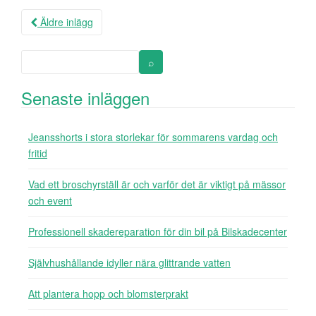
Äldre inlägg
Inläggsnavigering
Senaste inläggen
Jeansshorts i stora storlekar för sommarens vardag och
fritid
Vad ett broschyrställ är och varför det är viktigt på mässor
och event
Professionell skadereparation för din bil på Bilskadecenter
Självhushållande idyller nära glittrande vatten
Att plantera hopp och blomsterprakt