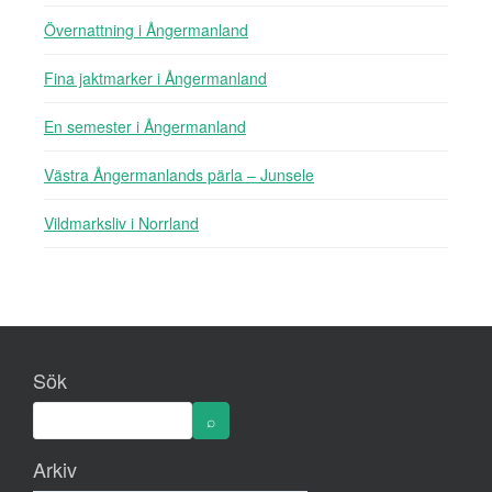
Övernattning i Ångermanland
Fina jaktmarker i Ångermanland
En semester i Ångermanland
Västra Ångermanlands pärla – Junsele
Vildmarksliv i Norrland
Sök
Arkiv