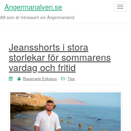
Angermanalven.se
S
l
Allt som är intressant om Ångermanland
å
p
å
/
Jeansshorts i stora
a
storlekar för sommarens
v
n
vardag och fritid
a
v
Rosemarie Eriksson
Tips
i
g
e
r
i
n
g