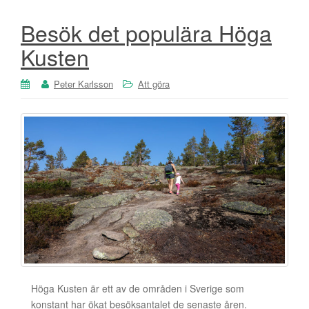
Besök det populära Höga
Kusten
Peter Karlsson
Att göra
Höga Kusten är ett av de områden i Sverige som
konstant har ökat besöksantalet de senaste åren.