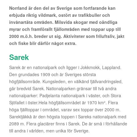
Norrland är den del av Sverige som fortfarande kan
erbjuda riktig vildmark, ostört av trafikbuller och
invånartäta områden. Milsvida skogar med oändliga
myrar och framförallt fjällområden med toppar upp till
2000 m.ö.h. breder ut sig. Aktiviteter som friluftsliv, jakt
och fiske blir därför något extra.
Sarek
Sarek är en nationalpark och ligger i Jokkmokk, Lappland.
Den grundades 1909 och är Sveriges största
högfjällsområde. Kungsleden, en välkänd fjällvandringsled,
går bredvid Sarek. Nationalparken gränsar till två andra
nationalparker: Padjelanta nationalpark i väster, och Stora
Sjöfallet i öster.Hela högfjällsområdet är 1970 km². Flera
höga fjälltoppar i området, varav sex toppar över 2000 m.
Sarektjåkkå är den högsta toppen i Sareks nationalpark med
2089 m. Flera glaciärer finns i Sarek. De är små i förhållande
till andra i världen, men unika för Sverige.