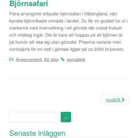
Björnsafari
Flera arrangörer erbjuder björnsafari i Hälsingland, vårt
kanske björnrikaste område i landet. Du får en guidad tur ut i
markerna med övernattning i ett gömsle där också frukost
och middag ingår. Det är bara att hoppas på att björnen är
på humör att visa sig utan gömslet. Priserna varierar men
normalpris för en natt i gömsle ligger på ca 2000 kr/person.
,
.
.
Ångermanland
Att göra
permalänk
%rubrik
Inläggsnavigering
Senaste inläggen