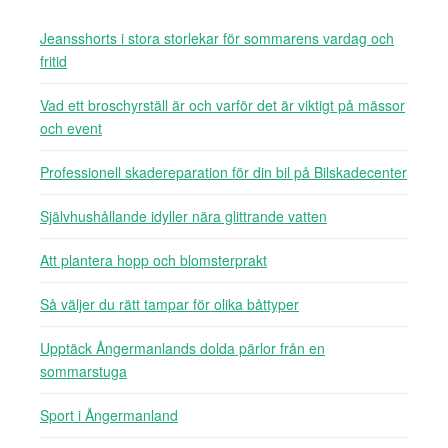
Jeansshorts i stora storlekar för sommarens vardag och
fritid
Vad ett broschyrställ är och varför det är viktigt på mässor
och event
Professionell skadereparation för din bil på Bilskadecenter
Självhushållande idyller nära glittrande vatten
Att plantera hopp och blomsterprakt
Så väljer du rätt tampar för olika båttyper
Upptäck Ångermanlands dolda pärlor från en
sommarstuga
Sport i Ångermanland