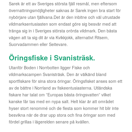
Sarek är ett av Sveriges största fjäll resmål, men eftersom
övernattningsmöjligheter saknas är Sarek ingen bra start för
nybörjare utan fjällvana.Det är den inbitne och väl utrustade
vildmarksentusiasten som endast göre sig besvär med att
tränga sig in i Sveriges största orörda vildmark. Den bästa
vägen att ta sig dit är via Kvikkjokk, alternativt Ritsem,
Suorvadammen eller Seitevare.
Öringsfiske i Svanisträsk.
Utanför Boden i Norrbotten ligger Fiske och
vildmarkscampen Svanisträsk. Den är välkänd bland
sportfiskare för sina stora öringar. Öringsfisket anses som ett
av de bättre i Norrland av fiskeentusiasterna. Utländska
fiskare har talat om ”Europas bästa öringsvatten” vilket
kanske får tas med en nypa salt. Helt klar är att området
hyser stort renommé och de flesta som kommer hit blir inte
besvikna när de drar upp stora och fina öringar som med
fördel grillas i lägerelden senare på kvällen.