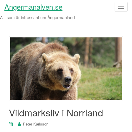
Angermanalven.se
S
l
Allt som är intressant om Ångermanland
å
p
å
/
a
v
n
a
v
i
g
e
r
Vildmarksliv i Norrland
i
n
g
Peter Karlsson