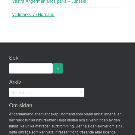
Västra Ångermanlands pärla – Junsele
Vildmarksliv i Norrland
Sök
Arkiv
Arkiv
Om sidan
Ångermanland är ett landskap i norrland som bland annat innehåller
den världsunika naturskatten Höga kusten och tillverkningen av den
minst lika unika maträtten surströmming. Denna sidan skriver om allt i
detta område som kan vara intressant för ditresande eller boende i