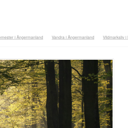
emester i Ångermanland
Vandra i Ångermanland
Vildmarksliv i