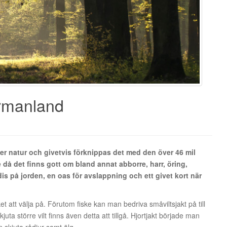
ermanland
 natur och givetvis förknippas det med den över 46 mil
då det finns gott om bland annat abborre, harr, öring,
is på jorden, en oas för avslappning och ett givet kort när
 att välja på. Förutom fiske kan man bedriva småviltsjakt på till
ta större vilt finns även detta att tillgå. Hjortjakt började man