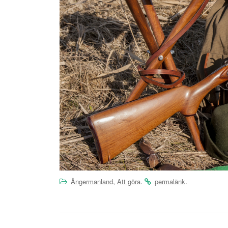
,
.
.
Ångermanland
Att göra
permalänk