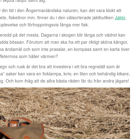
skjuta rådjur samt älg.
ut av din tid i den Ångermanländska naturen, kan det vara klokt att
 bete, fiskelinor mm. finner du i den välsorterade jaktbutiken
Jakto
.
pplevelse och förhoppningsvis fånga mer fisk.
 beredd på det mesta. Dagarna i skogen blir långa och vädret kan
adda bössan. Förutom att man ska ha ett par riktigt sköna kängor,
ina ändamål och som inte prasslar, en kompass samt en karta över
ffetermos som håller värmen?
gn och rusk är det bra att investera i ett bra regnställ som är
tt ha” saker kan vara en ficklampa, kniv, en liten och behändig kikare,
ng. Och kom ihåg att de allra bästa råden får du från andra jägare!