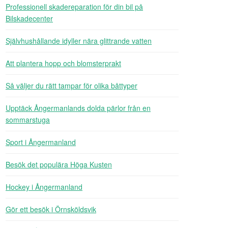
Professionell skadereparation för din bil på
Bilskadecenter
Självhushållande idyller nära glittrande vatten
Att plantera hopp och blomsterprakt
Så väljer du rätt tampar för olika båttyper
Upptäck Ångermanlands dolda pärlor från en
sommarstuga
Sport i Ångermanland
Besök det populära Höga Kusten
Hockey i Ångermanland
Gör ett besök i Örnsköldsvik