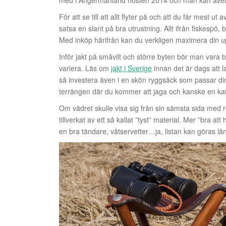
med i Ångermanland hösten 2014 och man kan även 
För att se till att allt flyter på och att du får mest 
satsa en slant på bra utrustning. Allt ifrån fiskespö,
Med inköp härifrån kan du verkligen maximera din u
Inför jakt på småvilt och större byten bör man vara
variera. Läs om
jakt i Sverige
innan det är dags att l
så investera även i en skön ryggsäck som passar d
terrängen där du kommer att jaga och kanske en ka
Om vädret skulle visa sig från sin sämsta sida med re
tillverkat av ett så kallat ”tyst” material. Mer ”bra a
en bra tändare, våtservetter…ja, listan kan göras lå