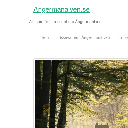
Angermanalven.se
Allt som är intressant om Ångermanland
Hem
Fiskevatten i Ångermanälven
En s