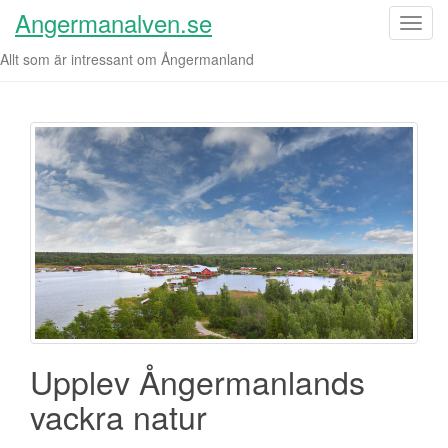
Angermanalven.se
S
l
Allt som är intressant om Ångermanland
å
p
å
/
a
v
n
a
v
i
g
e
r
Upplev Ångermanlands
i
n
vackra natur
g