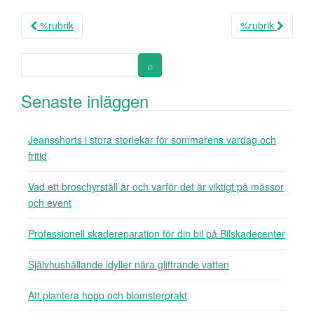
%rubrik
%rubrik
Inläggsnavigering
Senaste inläggen
Jeansshorts i stora storlekar för sommarens vardag och
fritid
Vad ett broschyrställ är och varför det är viktigt på mässor
och event
Professionell skadereparation för din bil på Bilskadecenter
Självhushållande idyller nära glittrande vatten
Att plantera hopp och blomsterprakt