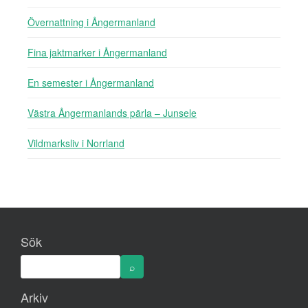
Övernattning i Ångermanland
Fina jaktmarker i Ångermanland
En semester i Ångermanland
Västra Ångermanlands pärla – Junsele
Vildmarksliv i Norrland
Sök
Arkiv