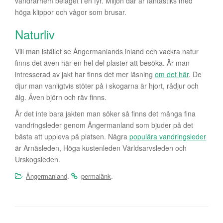
vandrarhem beläget i en fyr. Miljön där är fantastiks med
höga klippor och vågor som brusar.
Naturliv
Vill man istället se Ångermanlands inland och vackra natur
finns det även här en hel del plaster att besöka. Är man
intresserad av jakt har finns det mer läsning
om det här
. De
djur man vanligtvis stöter på i skogarna är hjort, rådjur och
älg. Även björn och räv finns.
Är det inte bara jakten man söker så finns det många fina
vandringsleder genom Ångermanland som bjuder på det
bästa att uppleva på platsen. Några
populära vandringsleder
är Arnäsleden, Höga kustenleden Världsarvsleden och
Urskogsleden.
.
.
Ångermanland
permalänk